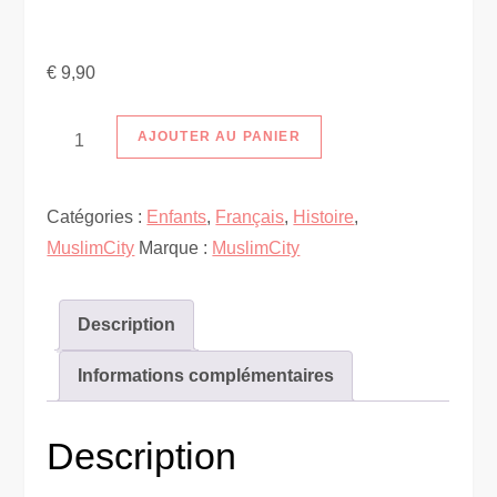
€
9,90
quantité
AJOUTER AU PANIER
de
Youssef
Catégories :
Enfants
,
Français
,
Histoire
,
et
MuslimCity
Marque :
MuslimCity
le
tapis
magique
Description
Informations complémentaires
Description