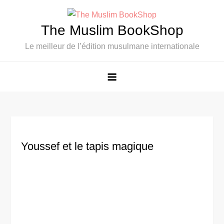
Skip
to
The Muslim BookShop
content
Le meilleur de l’édition musulmane internationale
Youssef et le tapis magique