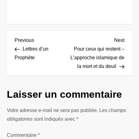
N
Previous
Next
Previous
Next
Post
Post
Lettres d’un
Pour ceux qui restent –
a
Prophète
L’approche islamique de
la mort et du deuil
v
i
Laisser un commentaire
g
Votre adresse e-mail ne sera pas publiée.
Les champs
a
obligatoires sont indiqués avec
*
t
Commentaire
*