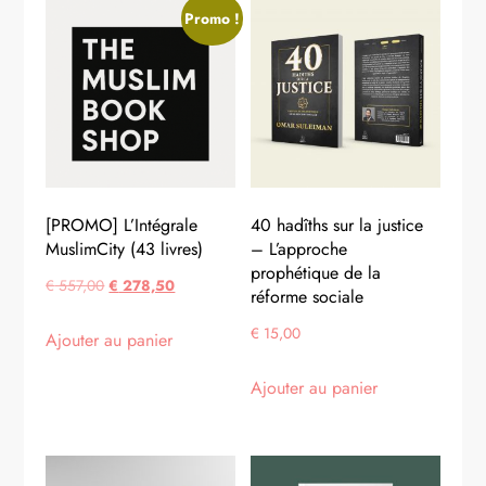
Promo !
[PROMO] L’Intégrale
40 hadîths sur la justice
MuslimCity (43 livres)
– L’approche
prophétique de la
Le
Le
€
557,00
€
278,50
réforme sociale
prix
prix
€
15,00
Ajouter au panier
initial
actuel
était :
est :
Ajouter au panier
€ 557,00.
€ 278,50.