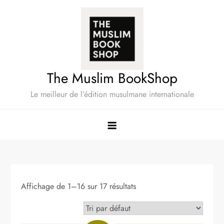
Skip
to
content
The Muslim BookShop
Le meilleur de l’édition musulmane internationale
Affichage de 1–16 sur 17 résultats