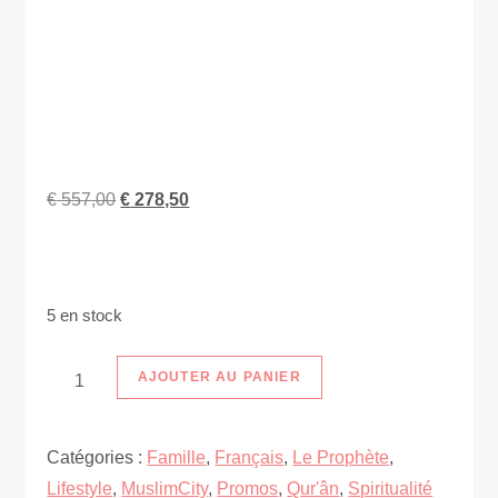
Le
Le
€
557,00
€
278,50
prix
prix
initial
actuel
était :
est :
5 en stock
€ 557,00.
€ 278,50.
quantité
AJOUTER AU PANIER
de
[PROMO]
Catégories :
Famille
,
Français
,
Le Prophète
,
L'Intégrale
Lifestyle
,
MuslimCity
,
Promos
,
Qur'ân
,
Spiritualité
MuslimCity