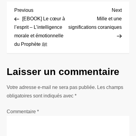
N
Previous
Next
Previous
Next
Post
Post
[EBOOK] Le cœur à
Mille et une
a
l’esprit – L’intelligence
significations coraniques
morale et émotionnelle
v
du Prophète ﷺ
i
g
Laisser un commentaire
a
Votre adresse e-mail ne sera pas publiée.
Les champs
t
obligatoires sont indiqués avec
*
i
Commentaire
*
o