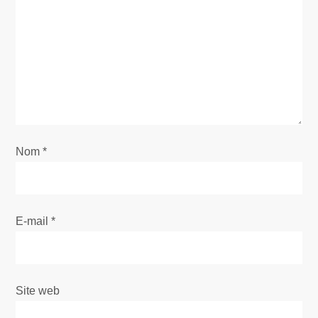
n
d
e
l
’
Nom
*
a
r
E-mail
*
t
i
Site web
c