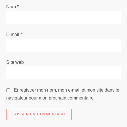
l
Nom
*
’
a
E-mail
*
r
t
Site web
i
c
Enregistrer mon nom, mon e-mail et mon site dans le
l
navigateur pour mon prochain commentaire.
e