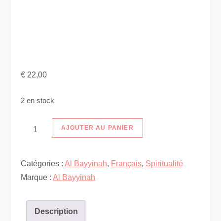
€
22,00
2 en stock
quantité
AJOUTER AU PANIER
de
La
Catégories :
Al Bayyinah
,
Français
,
Spiritualité
question
Marque :
Al Bayyinah
du
mal
et
Description