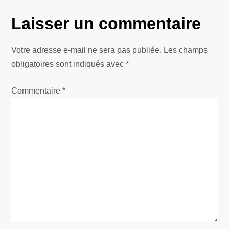
v
Laisser un commentaire
i
g
Votre adresse e-mail ne sera pas publiée.
Les champs
obligatoires sont indiqués avec
*
a
Commentaire
*
t
i
o
n
d
e