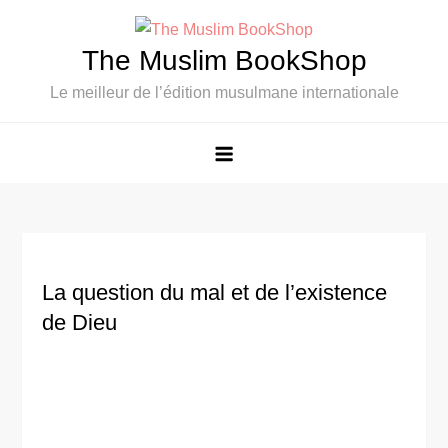
Skip
to
The Muslim BookShop
content
Le meilleur de l’édition musulmane internationale
La question du mal et de l’existence
de Dieu