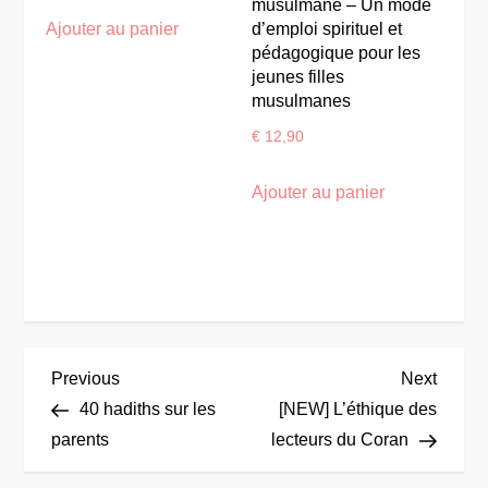
musulmane – Un mode
Ajouter au panier
d’emploi spirituel et
pédagogique pour les
jeunes filles
musulmanes
€
12,90
Ajouter au panier
N
Previous
Next
Previous
Next
Post
Post
40 hadiths sur les
[NEW] L’éthique des
a
parents
lecteurs du Coran