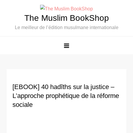
Skip
to
The Muslim BookShop
content
Le meilleur de l’édition musulmane internationale
[EBOOK] 40 hadîths sur la justice –
L’approche prophétique de la réforme
sociale