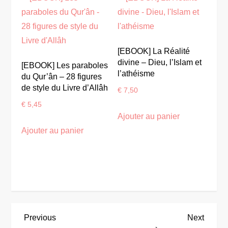
[EBOOK] La Réalité
divine – Dieu, l’Islam et
[EBOOK] Les paraboles
l’athéisme
du Qur’ân – 28 figures
de style du Livre d’Allâh
€
7,50
€
5,45
Ajouter au panier
Ajouter au panier
N
Previous
Next
Previous
Next