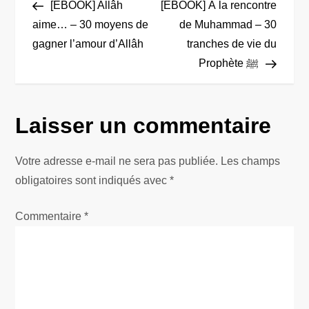
Post
Post
[EBOOK] Allâh
[EBOOK] À la rencontre
a
aime… – 30 moyens de
de Muhammad – 30
gagner l’amour d’Allâh
tranches de vie du
v
Prophète ﷺ
i
g
Laisser un commentaire
a
Votre adresse e-mail ne sera pas publiée.
Les champs
t
obligatoires sont indiqués avec
*
i
Commentaire
*
o
n