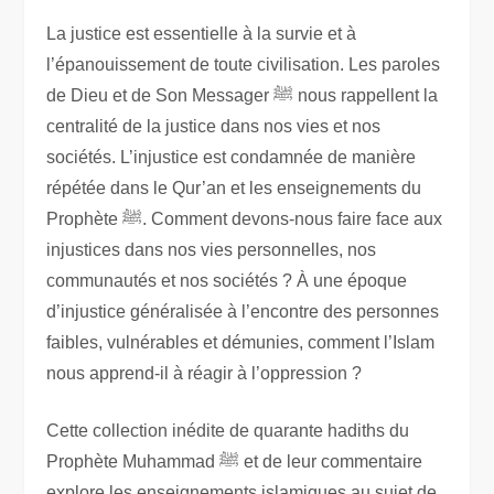
L'approche
La justice est essentielle à la survie et à
prophétique
l’épanouissement de toute civilisation. Les paroles
de
de Dieu et de Son Messager ﷺ nous rappellent la
la
centralité de la justice dans nos vies et nos
réforme
sociétés. L’injustice est condamnée de manière
sociale
répétée dans le Qur’an et les enseignements du
Prophète ﷺ. Comment devons-nous faire face aux
injustices dans nos vies personnelles, nos
communautés et nos sociétés ? À une époque
d’injustice généralisée à l’encontre des personnes
faibles, vulnérables et démunies, comment l’Islam
nous apprend-il à réagir à l’oppression ?
Cette collection inédite de quarante hadiths du
Prophète Muhammad ﷺ et de leur commentaire
explore les enseignements islamiques au sujet de