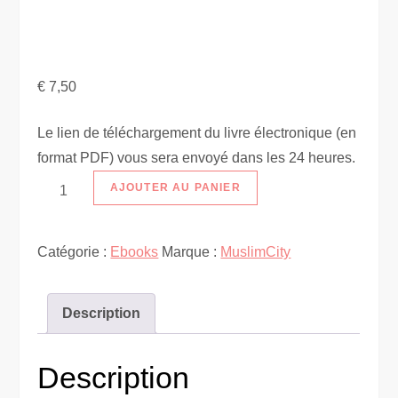
€
7,50
Le lien de téléchargement du livre électronique (en
format PDF) vous sera envoyé dans les 24 heures.
quantité
AJOUTER AU PANIER
de
[EBOOK]
Catégorie :
Ebooks
Marque :
MuslimCity
40
hadîths
sur
Description
la
justice
Description
-