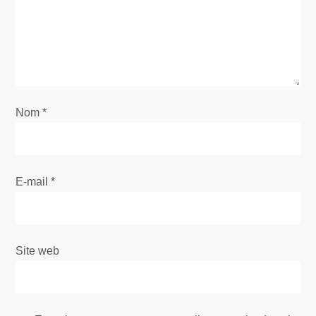
d
e
l
’
Nom
*
a
r
E-mail
*
t
i
Site web
c
l