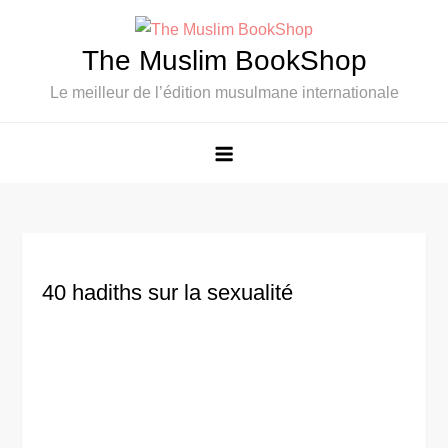
Skip
to
The Muslim BookShop
content
Le meilleur de l’édition musulmane internationale
40 hadiths sur la sexualité