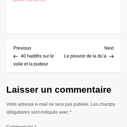
N
Previous
Next
Previous
Next
Post
Post
40 hadiths sur le
Le pouvoir de la du’a
a
voile et la pudeur
v
Laisser un commentaire
i
g
Votre adresse e-mail ne sera pas publiée.
Les champs
obligatoires sont indiqués avec
*
a
Commentaire
*